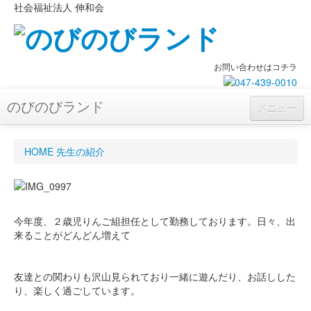
社会福祉法人 伸和会
お問い合わせはコチラ
のびのびランド
のびのびランド
社会福祉法人 伸和会
メニュー
保育方針・目標
HOME
先生の紹介
一時保育
ポカポカクラブ
採用について
今年度、２歳児りんご組担任として勤務しております。日々、出
来ることがどんどん増えて
アクセス
友達との関わりも沢山見られており一緒に遊んだり、お話しした
り、楽しく過ごしています。