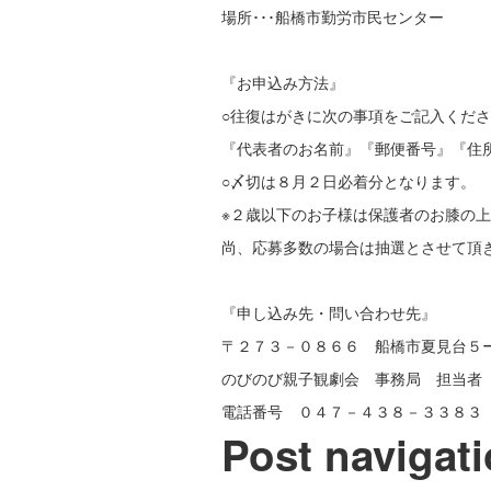
場所･･･船橋市勤労市民センター
『お申込み方法』
○往復はがきに次の事項をご記入くだ
『代表者のお名前』『郵便番号』『住
○〆切は８月２日必着分となります。
※２歳以下のお子様は保護者のお膝の
尚、応募多数の場合は抽選とさせて頂
『申し込み先・問い合わせ先』
〒２７３－０８６６ 船橋市夏見台５
のびのび親子観劇会 事務局 担当者
電話番号 ０４７－４３８－３３８３（10
Post navigat