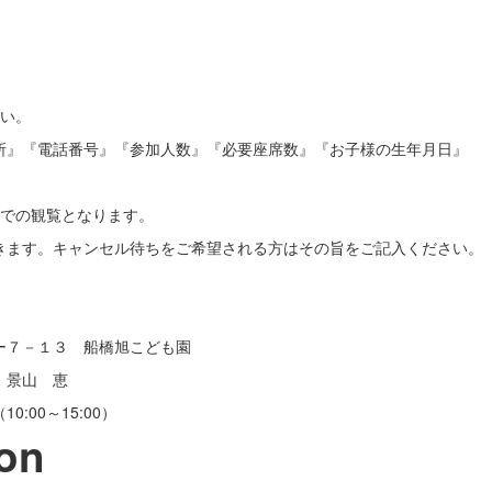
さい。
所』『電話番号』『参加人数』『必要座席数』『お子様の生年月日』
上での観覧となります。
きます。キャンセル待ちをご希望される方はその旨をご記入ください。
ー７－１３ 船橋旭こども園
 景山 恵
:00～15:00）
ion